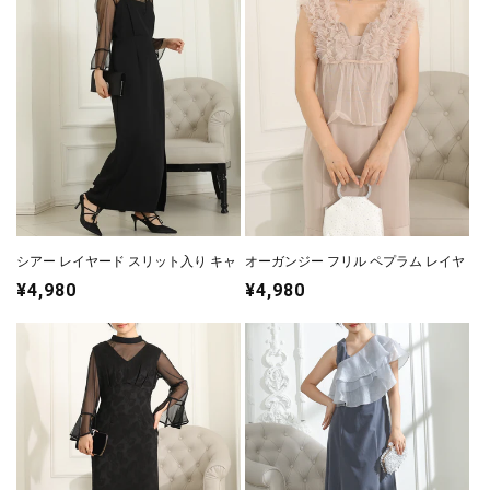
格
格
シアー レイヤード スリット入り キャ
オーガンジー フリル ペプラム レイヤ
ミソール ドレス
ード ロング ドレス
通
¥4,980
通
¥4,980
常
常
価
価
格
格