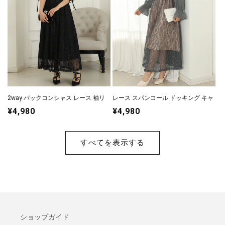
2way バックコンシャス レース 袖リ
レース スパンコール ドッキング キャ
ボン レイヤード ドレス
ンディスリーブ ドレス
通
¥4,980
通
¥4,980
常
常
価
価
すべてを表示する
格
格
ショップガイド