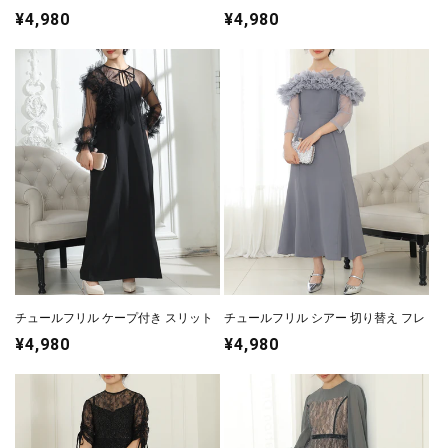
ラム ドッキング セットアップ
グ ドレス
通
¥4,980
通
¥4,980
常
常
価
価
格
格
チュールフリル ケープ付き スリット
チュールフリル シアー 切り替え フレ
キャミソール ドレス
ア ロング ドレス
通
¥4,980
通
¥4,980
常
常
価
価
格
格