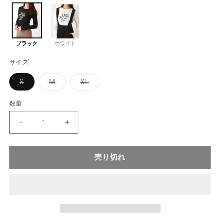
ブラック
ホワイト
バ
バ
リ
リ
エ
エ
サイズ
ー
ー
シ
シ
ョ
ョ
ン
ン
バ
バ
バ
S
M
XL
は
は
リ
リ
リ
売
売
り
り
エ
エ
エ
切
切
ー
ー
ー
数量
れ
れ
シ
シ
シ
て
て
い
い
ョ
ョ
ョ
る
る
ン
ン
ン
か
か
レ
レ
販
販
は
は
は
売
売
売
売
売
タ
で
で
タ
り
り
り
き
き
ま
ま
切
切
切
リ
リ
せ
せ
れ
れ
れ
売り切れ
ん
ん
ン
ン
て
て
て
い
い
い
グ
グ
る
る
る
か
か
か
プ
プ
販
販
販
リ
リ
売
売
売
で
で
で
ン
ン
き
き
き
ま
ま
ま