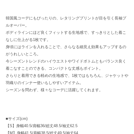
ト
ト
せ
せ
せ
ん
ん
ん
ラ
ラ
イ
イ
韓国風コーデにもぴったりの、レタリングプリントが目を引く長袖プ
ン
ン
ルオーバー。
入
入
ボディラインにほど良くフィットする生地感で、すっきりとした着こ
り
り
なしに仕上がる1枚です。
長
長
身頃にはラインを入れることで、さらなる細見え効果もアップするの
袖
袖
がうれしいところ。
プ
プ
今シーズントレンドのハイウエストやワイドボトムともバランス良く
ル
ル
着こなすことのできる、コンパクトな丈感もポイント。
オ
オ
さらりと着用できる軽めの生地感で、1枚ではもちろん、ジャケットや
ー
ー
羽織りのインナー使いもしやすいアイテム。
バ
バ
シーズンを問わず、様々なコーデに活躍してくれます。
ー
ー
の
の
数
数
量
量
■サイズ(cm)
を
を
【S】身幅40.5/肩幅36/総丈48.5/袖丈62.5
減
増
【M】身幅41.5/肩幅38.5/総丈49.5/袖丈64