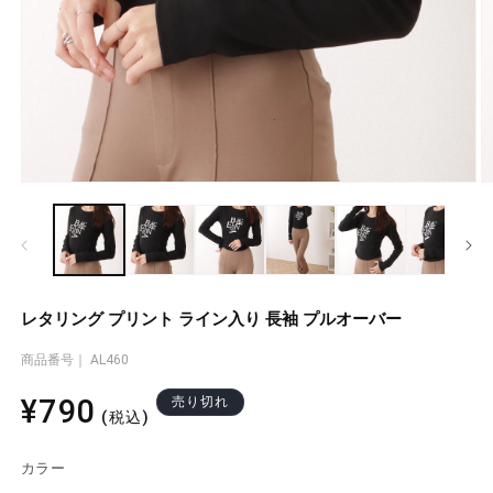
モ
ー
ダ
ル
で
メ
デ
レタリング プリント ライン入り 長袖 プルオーバー
ィ
ア
商品番号｜ AL460
(1)
(2
を
通
¥790
売り切れ
開
(税込)
く
常
価
カラー
格