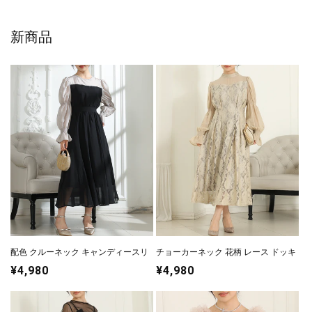
新商品
配色 クルーネック キャンディースリ
チョーカーネック 花柄 レース ドッキ
ーブ ギャザー ドレス
ング キャンディースリーブ ドレス
通
¥4,980
通
¥4,980
常
常
価
価