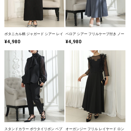
ボタニカル柄 ジャガード シアー レイ
ベロア シアー フリルケープ付き ノー
ヤード ロング ドレス
スリーブ ドレス 3点セット
通
¥4,980
通
¥4,980
常
常
価
価
格
格
スタンドカラー ボウタイリボン ペプ
オーガンジー フリル レイヤード ロン