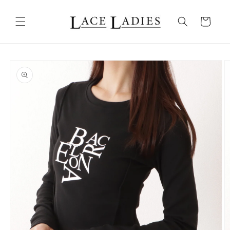
コンテ
カ
ンツに
進む
ー
ト
商品情
報にス
キップ